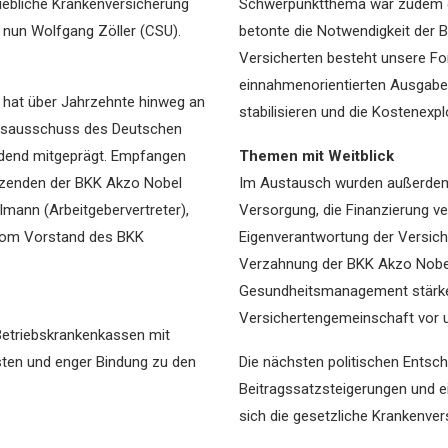
riebliche Krankenversicherung
Schwerpunktthema war zudem d
 nun Wolfgang Zöller (CSU).
betonte die Notwendigkeit der B
Versicherten besteht unsere Ford
einnahmenorientierten Ausgaben
hat über Jahrzehnte hinweg an
stabilisieren und die Kostenex
eitsausschuss des Deutschen
idend mitgeprägt. Empfangen
Themen mit Weitblick
itzenden der BKK Akzo Nobel
Im Austausch wurden außerdem 
lmann (Arbeitgebervertreter),
Versorgung, die Finanzierung v
vom Vorstand des BKK
Eigenverantwortung der Versiche
Verzahnung der BKK Akzo Nobel m
Gesundheitsmanagement stärke,
Versichertengemeinschaft vor 
 Betriebskrankenkassen mit
ten und enger Bindung zu den
Die nächsten politischen Entsc
Beitragssatzsteigerungen und 
sich die gesetzliche Krankenver