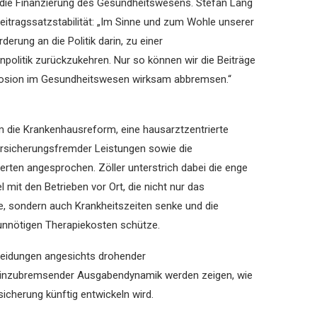
ie Finanzierung des Gesundheitswesens. Stefan Lang
eitragssatzstabilität: „Im Sinne und zum Wohle unserer
erung an die Politik darin, zu einer
politik zurückzukehren. Nur so können wir die Beiträge
plosion im Gesundheitswesen wirksam abbremsen.“
die Krankenhausreform, eine hausarztzentrierte
ersicherungsfremder Leistungen sowie die
rten angesprochen. Zöller unterstrich dabei die enge
it den Betrieben vor Ort, die nicht nur das
 sondern auch Krankheitszeiten senke und die
unnötigen Therapiekosten schütze.
heidungen angesichts drohender
einzubremsender Ausgabendynamik werden zeigen, wie
sicherung künftig entwickeln wird.