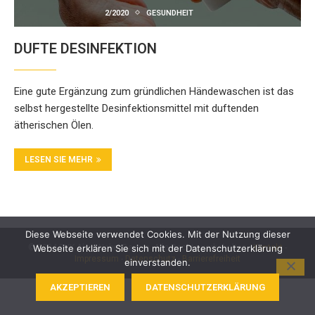
2/2020
GESUNDHEIT
DUFTE DESINFEKTION
Eine gute Ergänzung zum gründlichen Händewaschen ist das
selbst hergestellte Desinfektionsmittel mit duftenden
ätherischen Ölen.
LESEN SIE MEHR
Diese Webseite verwendet Cookies. Mit der Nutzung dieser
© 2024 BKK Akzo Nobel Bayern. Alle Rechte vorbehalten -
Kontakt
-
Webseite erklären Sie sich mit der Datenschutzerklärung
Impressum
-
Datenschutz
-
Barrierefreiheit
einverstanden.
AKZEPTIEREN
DATENSCHUTZERKLÄRUNG