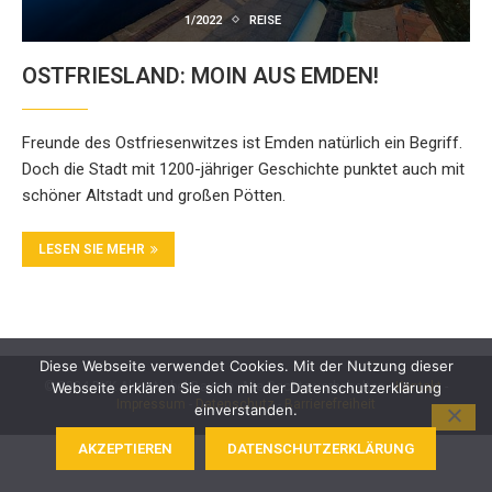
1/2022
REISE
OSTFRIESLAND: MOIN AUS EMDEN!
Freunde des Ostfriesenwitzes ist Emden natürlich ein Begriff.
Doch die Stadt mit 1200-jähriger Geschichte punktet auch mit
schöner Altstadt und großen Pötten.
LESEN SIE MEHR
Diese Webseite verwendet Cookies. Mit der Nutzung dieser
© 2024 BKK Akzo Nobel Bayern. Alle Rechte vorbehalten -
Kontakt
-
Webseite erklären Sie sich mit der Datenschutzerklärung
Impressum
-
Datenschutz
-
Barrierefreiheit
einverstanden.
AKZEPTIEREN
DATENSCHUTZERKLÄRUNG