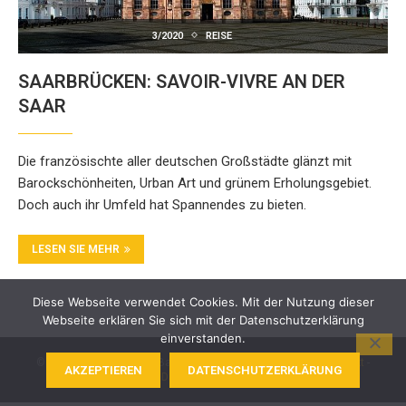
3/2020
REISE
SAARBRÜCKEN: SAVOIR-VIVRE AN DER
SAAR
Die französischte aller deutschen Großstädte glänzt mit
Barockschönheiten, Urban Art und grünem Erholungsgebiet.
Doch auch ihr Umfeld hat Spannendes zu bieten.
LESEN SIE MEHR
Diese Webseite verwendet Cookies. Mit der Nutzung dieser
Webseite erklären Sie sich mit der Datenschutzerklärung
einverstanden.
© 2024 BKK Akzo Nobel Bayern. Alle Rechte vorbehalten -
Kontakt
-
AKZEPTIEREN
DATENSCHUTZERKLÄRUNG
Impressum
-
Datenschutz
-
Barrierefreiheit