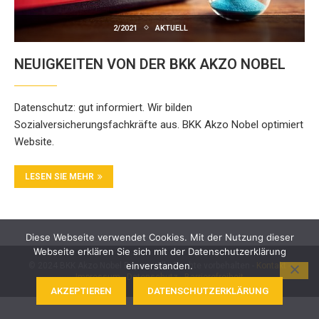
2/2021
AKTUELL
NEUIGKEITEN VON DER BKK AKZO NOBEL
Datenschutz: gut informiert. Wir bilden
Sozialversicherungsfachkräfte aus. BKK Akzo Nobel optimiert
Website.
LESEN SIE MEHR
Diese Webseite verwendet Cookies. Mit der Nutzung dieser
Webseite erklären Sie sich mit der Datenschutzerklärung
einverstanden.
© 2024 BKK Akzo Nobel Bayern. Alle Rechte vorbehalten -
Kontakt
-
Impressum
-
Datenschutz
-
Barrierefreiheit
AKZEPTIEREN
DATENSCHUTZERKLÄRUNG