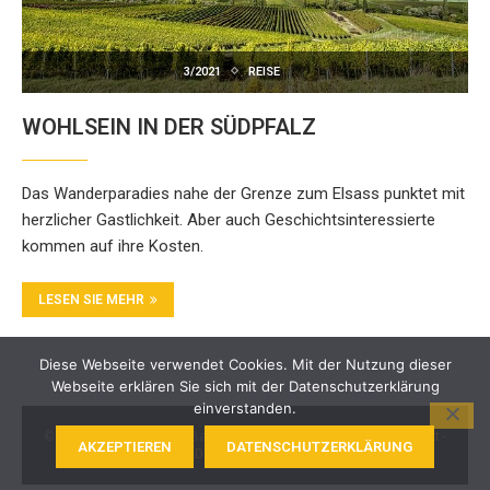
3/2021
REISE
WOHLSEIN IN DER SÜDPFALZ
Das Wanderparadies nahe der Grenze zum Elsass punktet mit
herzlicher Gastlichkeit. Aber auch Geschichtsinteressierte
kommen auf ihre Kosten.
LESEN SIE MEHR
Diese Webseite verwendet Cookies. Mit der Nutzung dieser
Webseite erklären Sie sich mit der Datenschutzerklärung
einverstanden.
© 2024 BKK Akzo Nobel Bayern. Alle Rechte vorbehalten -
Kontakt
-
AKZEPTIEREN
DATENSCHUTZERKLÄRUNG
Impressum
-
Datenschutz
-
Barrierefreiheit