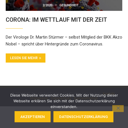
2/2020
GESUNDHEIT
CORONA: IM WETTLAUF MIT DER ZEIT
Der Virologe Dr. Martin Stürmer – selbst Mitglied der BKK Akzo
Nobel – spricht über Hintergründe zum Coronavirus.
LESEN SIE MEHR
© 2024 BKK Akzo Nobel Bayern. Alle Rechte vorbehalten -
Kontakt
-
Diese Webseite verwendet Cookies. Mit der Nutzung dieser
Impressum
-
Datenschutz
-
Barrierefreiheit
Webseite erklären Sie sich mit der Datenschutzerklärung
einverstanden.
AKZEPTIEREN
DATENSCHUTZERKLÄRUNG