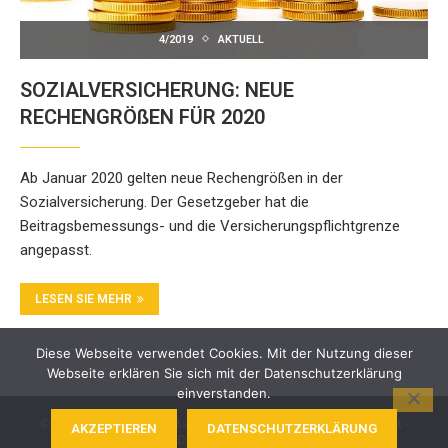
4/2019
AKTUELL
SOZIALVERSICHERUNG: NEUE
RECHENGRÖßEN FÜR 2020
Ab Januar 2020 gelten neue Rechengrößen in der
Sozialversicherung. Der Gesetzgeber hat die
Beitragsbemessungs- und die Versicherungspflichtgrenze
angepasst.
LESEN SIE MEHR
Diese Webseite verwendet Cookies. Mit der Nutzung dieser
Webseite erklären Sie sich mit der Datenschutzerklärung
einverstanden.
© 2024 BKK Akzo Nobel Bayern. Alle Rechte vorbehalten -
Kontakt
-
AKZEPTIEREN
DATENSCHUTZERKLÄRUNG
Impressum
-
Datenschutz
-
Barrierefreiheit