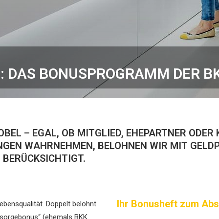
: DAS BONUSPROGRAMM DER B
BEL – EGAL, OB MITGLIED, EHEPARTNER ODER 
EN WAHRNEHMEN, BELOHNEN WIR MIT GELDPR
 BERÜCKSICHTIGT.
Ihr Bonusheft zum Ab
ebensqualität. Doppelt belohnt
rsorgebonus“ (ehemals BKK