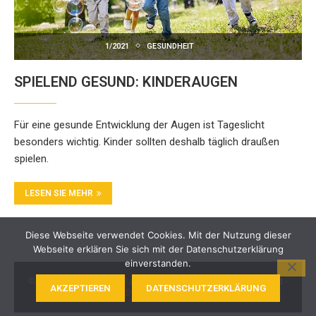
1/2021
GESUNDHEIT
SPIELEND GESUND: KINDERAUGEN
Für eine gesunde Entwicklung der Augen ist Tageslicht
besonders wichtig. Kinder sollten deshalb täglich draußen
spielen.
LESEN SIE MEHR
Diese Webseite verwendet Cookies. Mit der Nutzung dieser
Webseite erklären Sie sich mit der Datenschutzerklärung
einverstanden.
© 2024 BKK Akzo Nobel Bayern. Alle Rechte vorbehalten -
Kontakt
-
AKZEPTIEREN
DATENSCHUTZERKLÄRUNG
Impressum
-
Datenschutz
-
Barrierefreiheit