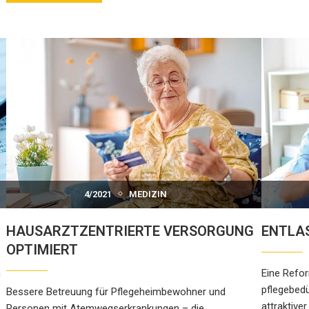
4/2021
MEDIZIN
HAUSARZTZENTRIERTE VERSORGUNG
ENTLAS
OPTIMIERT
n
Eine Refor
pflegebedü
Bessere Betreuung für Pflegeheimbewohner und
attraktive
Personen mit Atemwegserkrankungen – die