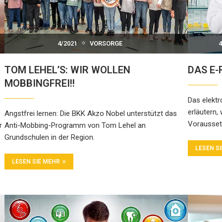
4/2021
VORSORGE
4
TOM LEHEL’S: WIR WOLLEN
DAS E
MOBBINGFREI!!
Das elektr
erläutern,
Angstfrei lernen: Die BKK Akzo Nobel unterstützt das
Vorausset
r
Anti-Mobbing-Programm von Tom Lehel an
Grundschulen in der Region.
LESEN S
LESEN SIE MEHR