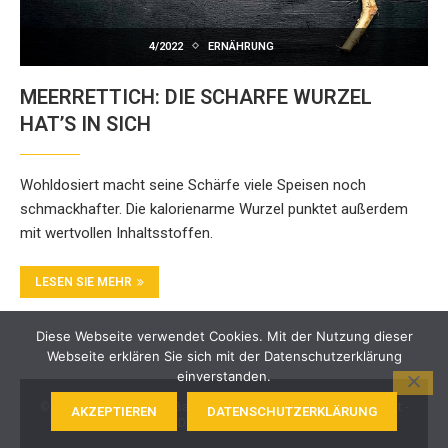
4/2022
ERNÄHRUNG
MEERRETTICH: DIE SCHARFE WURZEL
HAT’S IN SICH
Wohldosiert macht seine Schärfe viele Speisen noch
schmackhafter. Die kalorienarme Wurzel punktet außerdem
mit wertvollen Inhaltsstoffen.
LESEN SIE MEHR
Diese Webseite verwendet Cookies. Mit der Nutzung dieser
Webseite erklären Sie sich mit der Datenschutzerklärung
einverstanden.
© 2024 BKK Akzo Nobel Bayern. Alle Rechte vorbehalten -
Kontakt
-
AKZEPTIEREN
DATENSCHUTZERKLÄRUNG
Impressum
-
Datenschutz
-
Barrierefreiheit